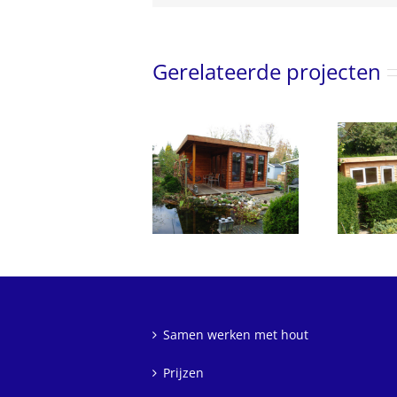
Gerelateerde projecten
Houten tuinhuis met
Tuinhuis achter het
houten terras
huis
Samen werken met hout
Prijzen