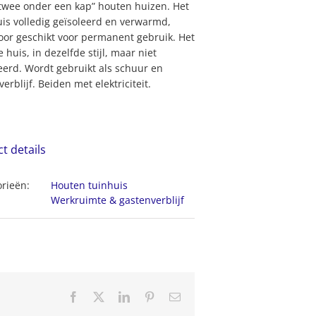
twee onder een kap” houten huizen. Het
is volledig geïsoleerd en verwarmd,
or geschikt voor permanent gebruik. Het
 huis, in dezelfde stijl, maar niet
eerd. Wordt gebruikt als schuur en
erblijf. Beiden met elektriciteit.
ct details
rieën:
Houten tuinhuis
Werkruimte & gastenverblijf
Facebook
X
LinkedIn
Pinterest
E-
mail