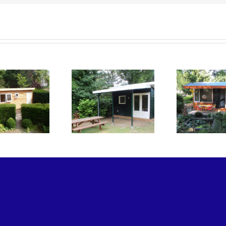
Tuinhuis in
Houten tuinhuis op
Vol
achtertuin
volkstuinvereniging