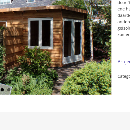
door “
ene hu
daardo
andere
geïsol
zomerv
Proje
Catego