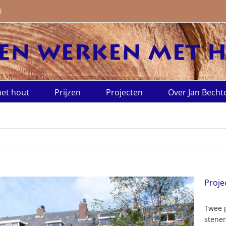
l
et hout
Prijzen
Projecten
Over Jan Becht
Proje
Twee 
stenen