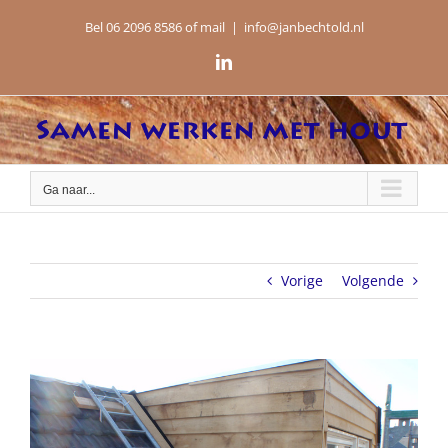
Ga
Bel 06 2096 8586 of mail
|
info@janbechtold.nl
naar
inhoud
LinkedIn
Ga naar...
Vorige
Volgende
View
Larger
Image