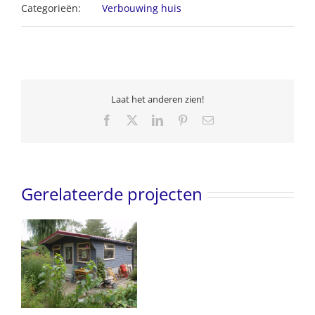
Categorieën:
Verbouwing huis
Laat het anderen zien!
Facebook
X
LinkedIn
Pinterest
E-
mail
Gerelateerde projecten
n