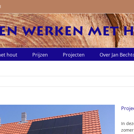
l
et hout
Prijzen
Projecten
Over Jan Becht
Proje
In dez
zomer