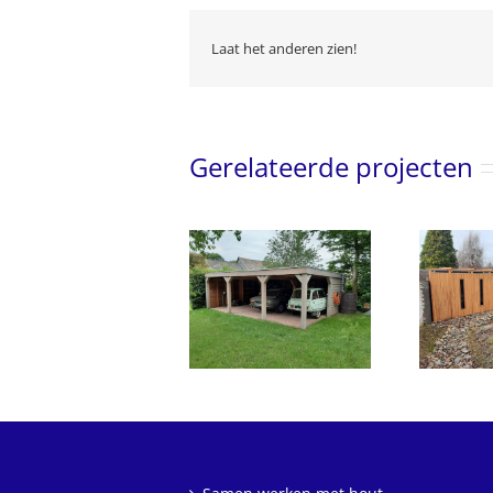
Laat het anderen zien!
Gerelateerde projecten
Houten overkapping
Houten schuur en
als carport en
fietsenstalling en
opslagruimte
vlonder bij vijver