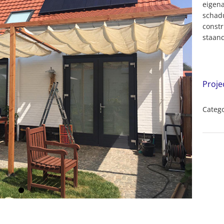
eigena
schadu
constr
staan
Proje
Catego