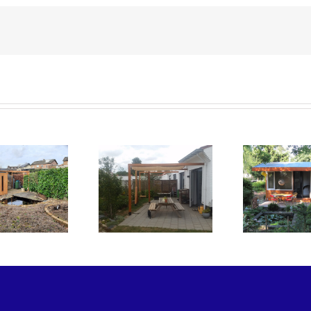
Houten pergola met
Houten tuinhuis op
Vol
schaduwdoek en
volkstuinvereniging
schommel